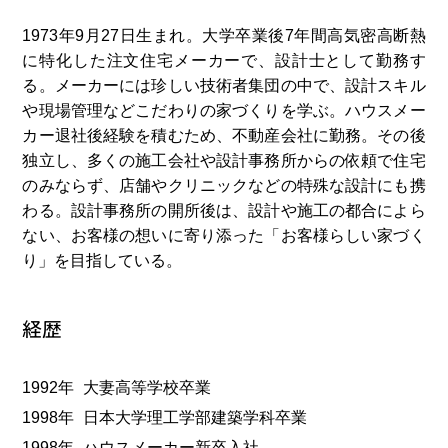
1973年9⽉27⽇⽣まれ。⼤学卒業後7年間⾼気密⾼断熱
に特化した注⽂住宅メーカーで、設計⼠として勤務す
る。メーカーには珍しい技術者集団の中で、設計スキル
や現場管理などこだわりの家づくりを学ぶ。ハウスメー
カー退社後経験を積むため、不動産会社に勤務。その後
独⽴し、多くの施⼯会社や設計事務所からの依頼で住宅
のみならず、店舗やクリニックなどの特殊な設計にも携
わる。設計事務所の開所後は、設計や施⼯の都合によら
ない、お客様の想いに寄り添った「お客様らしい家づく
り」を⽬指している。
経歴
1992年
⼤妻⾼等学校卒業
1998年
⽇本⼤学理⼯学部建築学科卒業
1998年
ハウスメーカー新卒⼊社