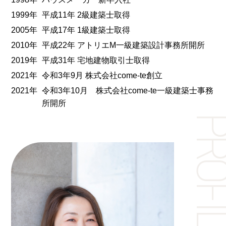
1999年
平成11年 2級建築⼠取得
2005年
平成17年 1級建築⼠取得
2010年
平成22年 アトリエМ⼀級建築設計事務所開所
2019年
平成31年 宅地建物取引⼠取得
2021年
令和3年9⽉ 株式会社come-te創⽴
2021年
令和3年10月 株式会社come-te一級建築士事務
所開所
PROF